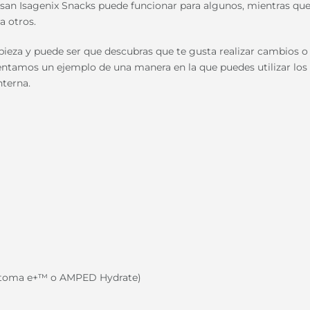
e usan Isagenix Snacks puede funcionar para algunos, mientras qu
a otros.
impieza y puede ser que descubras que te gusta realizar cambios o
entamos un ejemplo de una manera en la que puedes utilizar los
nterna.
 (toma
e+™
o
AMPED Hydrate
)