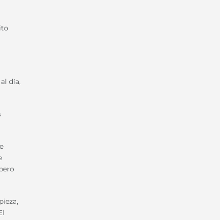
ito
al día,
s
e
e
 pero
pieza,
El