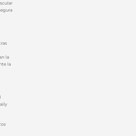
ascular
segura
tras
an la
te la
l
aily
tos