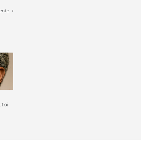
ente
etoi