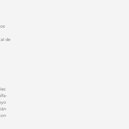
los
tal de
ías:
lfa-
oyo
stán
con