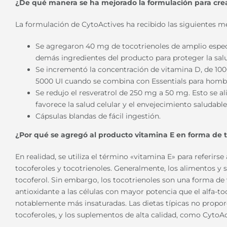
¿De qué manera se ha mejorado la formulación para cre
La formulación de CytoActives ha recibido las siguientes me
Se agregaron 40 mg de tocotrienoles de amplio espec
demás ingredientes del producto para proteger la salu
Se incrementó la concentración de vitamina D, de 1000
5000 UI cuando se combina con Essentials para hombr
Se redujo el resveratrol de 250 mg a 50 mg. Esto se a
favorece la salud celular y el envejecimiento saludable
Cápsulas blandas de fácil ingestión.
¿Por qué se agregó al producto vitamina E en forma de t
En realidad, se utiliza el término «vitamina E» para referir
tocoferoles y tocotrienoles. Generalmente, los alimentos y
tocoferol. Sin embargo, los tocotrienoles son una forma d
antioxidante a las células con mayor potencia que el alfa-to
notablemente más insaturadas. Las dietas típicas no propo
tocoferoles, y los suplementos de alta calidad, como CytoAc