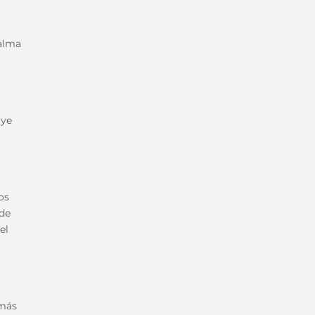
palma
uye
os
 de
el
 más