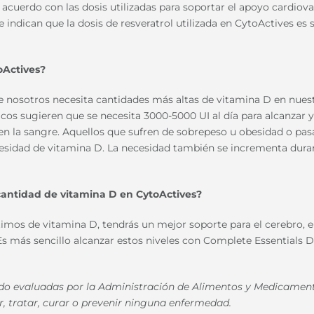
e acuerdo con las dosis utilizadas para soportar el apoyo cardiov
e indican que la dosis de resveratrol utilizada en CytoActives es 
oActives?
 nosotros necesita cantidades más altas de vitamina D en nues
ficos sugieren que se necesita 3000-5000 UI al día para alcanzar y
n la sangre. Aquellos que sufren de sobrepeso u obesidad o pas
esidad de vitamina D. La necesidad también se incrementa duran
cantidad de vitamina D en CytoActives?
imos de vitamina D, tendrás un mejor soporte para el cerebro, e
Es más sencillo alcanzar estos niveles con Complete Essentials D
sido evaluadas por la Administración de Alimentos y Medicamen
, tratar, curar o prevenir ninguna enfermedad.