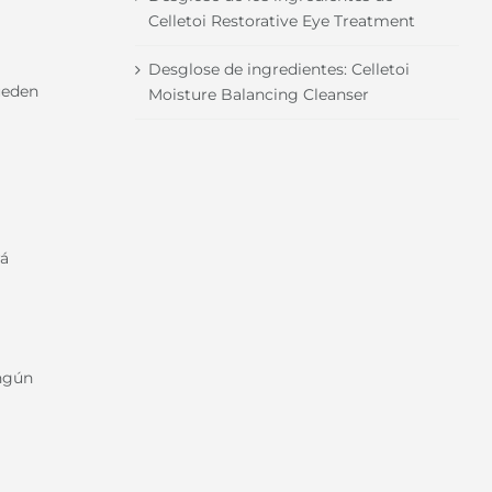
Celletoi Restorative Eye Treatment
Desglose de ingredientes: Celletoi
ueden
Moisture Balancing Cleanser
rá
ingún