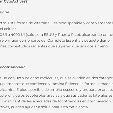
ar CytoActives?
joras:
tro. Esta forma de vitamina E es biodisponible y complementa 
d celular.
 UI a 4000 UI (solo para EEUU y Puerto Rico), alcanzando un to
e o mujer como parte del Complete Essentials paquete diario.
linea con estudios recientes que sugieren que una dosis menor
.
ocotrienoles?
se a un conjunto de ocho moléculas, que se dividen en dos categor
 suplementos que contienen vitamina E tienen la forma llamada a
e vitamina E biodisponible de amplio espectro y proporcionan ap
coferol y otros tocoferoles gracias a que sus cadenas laterales e
rcionan cantidades adecuadas de tocotrienoles en comparación 
tives, pueden ayudar a solucionar esta deficiencia.