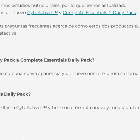
mos estudios nutricionales, por lo que hemos actualizado
emos un nuevo
CytoActives™
y
Complete Essentials™ Daily Pack
.
as preguntas frecuentes acerca de cómo estos dos productos p
fectiva.
y Pack a Complete Essentials Daily Pack?
io con una nueva apariencia y un nuevo nombre; ahora se llama
s Daily Pack?
se llama CytoActives™ y tiene una fórmula nueva y mejorada. N