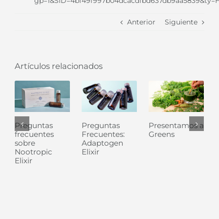
gp=1&SID=4bf49f997b04dcacdfbd637db9aa5839&ty=HT
Anterior
Siguiente
Artículos relacionados
Preguntas
Preguntas
Presentamos a
frecuentes
Frecuentes:
Greens
sobre
Adaptogen
Nootropic
Elixir
Elixir