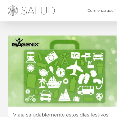
Saltar
al
¡Comienza aquí!
contenido
Viaja saludablemente estos días festivos