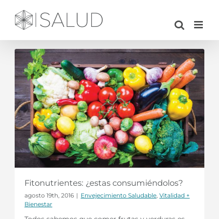
Saltar
al
contenido
Fitonutrientes: ¿estas consumiéndolos?
agosto 19th, 2016
|
Envejecimiento Saludable
,
Vitalidad +
Bienestar
Todos sabemos que comer frutas y verduras es