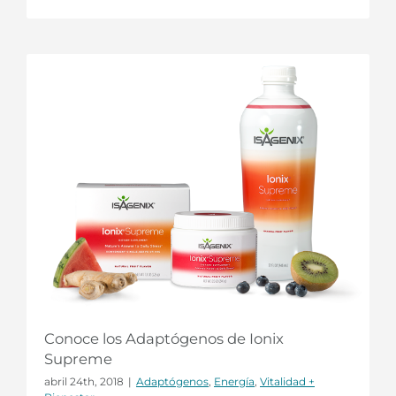
Conoce los Adaptógenos de Ionix
Supreme
abril 24th, 2018
|
Adaptógenos
,
Energía
,
Vitalidad +