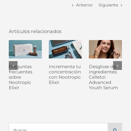
Anterior
Siguiente
Artículos relacionados
Preguntas
Incrementa tu
Desglose de
frecuentes
concentración
ingredientes:
l
sobre
con Nootropic
Celletoi
Nootropic
Elixir
Advanced
Elixir
Youth Serum
Buscar: