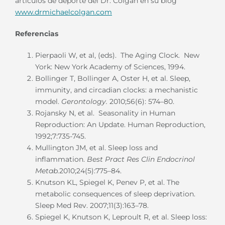
artículos de deporte del Dr. Colgan en su blog
www.drmichaelcolgan.com
Referencias
Pierpaoli W, et al, (eds). The Aging Clock. New
York: New York Academy of Sciences, 1994.
Bollinger T, Bollinger A, Oster H, et al. Sleep,
immunity, and circadian clocks: a mechanistic
model.
Gerontology.
2010;56(6): 574–80.
Rojansky N, et al. Seasonality in Human
Reproduction: An Update. Human Reproduction,
1992;7:735-745.
Mullington JM, et al. Sleep loss and
inflammation.
Best Pract Res Clin Endocrinol
Metab.
2010;24(5):775–84.
Knutson KL, Spiegel K, Penev P, et al. The
metabolic consequences of sleep deprivation.
Sleep Med Rev. 2007;11(3):163–78.
Spiegel K, Knutson K, Leproult R, et al. Sleep loss: