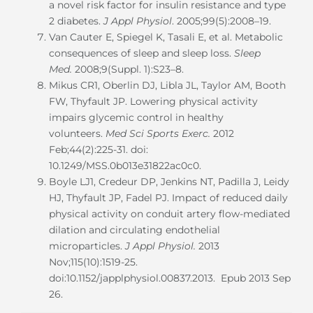
a novel risk factor for insulin resistance and type
2 diabetes.
J Appl Physiol
. 2005;99(5):2008–19.
Van Cauter E, Spiegel K, Tasali E, et al. Metabolic
consequences of sleep and sleep loss.
Sleep
Med.
2008;9(Suppl. 1):S23–8.
Mikus CR1, Oberlin DJ, Libla JL, Taylor AM, Booth
FW, Thyfault JP. Lowering physical activity
impairs glycemic control in healthy
volunteers.
Med Sci Sports Exerc.
2012
Feb;44(2):225-31. doi:
10.1249/MSS.0b013e31822ac0c0.
Boyle LJ1, Credeur DP, Jenkins NT, Padilla J, Leidy
HJ, Thyfault JP, Fadel PJ. Impact of reduced daily
physical activity on conduit artery flow-mediated
dilation and circulating endothelial
microparticles.
J Appl Physiol.
2013
Nov;115(10):1519-25.
doi:10.1152/japplphysiol.00837.2013. Epub 2013 Sep
26.