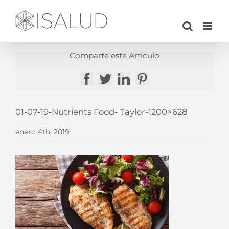
Saltar
al
contenido
Comparte este Artículo
Facebook
Twitter
LinkedIn
Pinterest
01-07-19-Nutrients Food- Taylor-1200×628
enero 4th, 2019