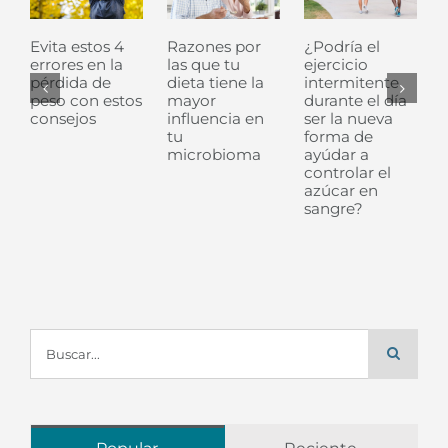
Evita estos 4
Razones por
¿Podría el
errores en la
las que tu
ejercicio
pérdida de
dieta tiene la
intermitente
peso con estos
mayor
durante el día
consejos
influencia en
ser la nueva
u
tu
forma de
microbioma
ayúdar a
controlar el
azúcar en
sangre?
Buscar: