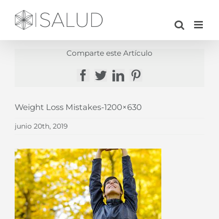
Saltar
al
contenido
Comparte este Artículo
Facebook
Twitter
LinkedIn
Pinterest
Weight Loss Mistakes-1200×630
junio 20th, 2019