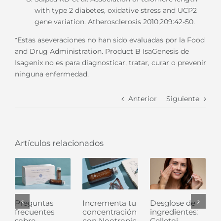
with type 2 diabetes, oxidative stress and UCP2
gene variation. Atherosclerosis 2010;209:42-50.
*Estas aseveraciones no han sido evaluadas por la Food
and Drug Administration. Product B IsaGenesis de
Isagenix no es para diagnosticar, tratar, curar o prevenir
ninguna enfermedad.
Anterior
Siguiente
Artículos relacionados
Preguntas
Incrementa tu
Desglose de
frecuentes
concentración
ingredientes:
l
sobre
con Nootropic
Celletoi