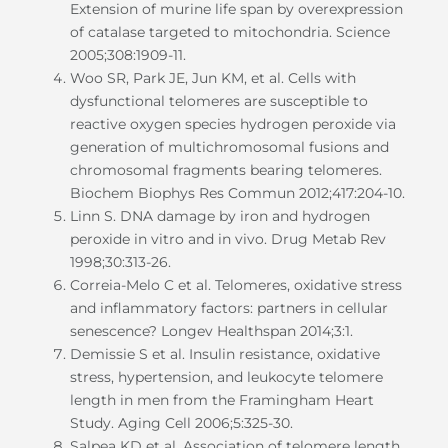
Extension of murine life span by overexpression
of catalase targeted to mitochondria. Science
2005;308:1909-11.
Woo SR, Park JE, Jun KM, et al. Cells with
dysfunctional telomeres are susceptible to
reactive oxygen species hydrogen peroxide via
generation of multichromosomal fusions and
chromosomal fragments bearing telomeres.
Biochem Biophys Res Commun 2012;417:204-10.
Linn S. DNA damage by iron and hydrogen
peroxide in vitro and in vivo. Drug Metab Rev
1998;30:313-26.
Correia-Melo C et al. Telomeres, oxidative stress
and inflammatory factors: partners in cellular
senescence? Longev Healthspan 2014;3:1.
Demissie S et al. Insulin resistance, oxidative
stress, hypertension, and leukocyte telomere
length in men from the Framingham Heart
Study. Aging Cell 2006;5:325-30.
Salpea KD et al. Association of telomere length