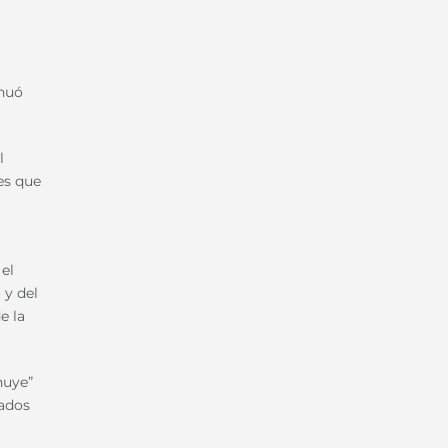
inuó
l
es que
el
 y del
e la
huye”
vados