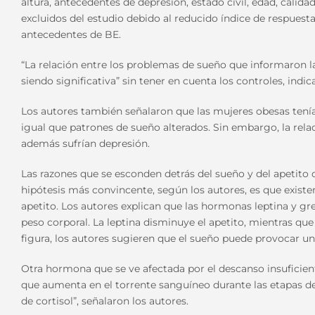
altura, antecedentes de depresión, estado civil, edad, cali
excluidos del estudio debido al reducido índice de respues
antecedentes de BE.
“La relación entre los problemas de sueño que informaron las
siendo significativa” sin tener en cuenta los controles, indic
Los autores también señalaron que las mujeres obesas tenía
igual que patrones de sueño alterados. Sin embargo, la rel
además sufrían depresión.
Las razones que se esconden detrás del sueño y del apetito
hipótesis más convincente, según los autores, es que exis
apetito. Los autores explican que las hormonas leptina y gre
peso corporal. La leptina disminuye el apetito, mientras que
figura, los autores sugieren que el sueño puede provocar u
Otra hormona que se ve afectada por el descanso insuficient
que aumenta en el torrente sanguíneo durante las etapas de
de cortisol”, señalaron los autores.