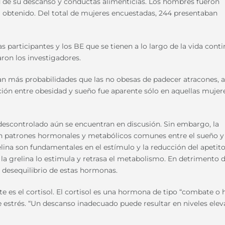
dad de su descanso y conductas alimenticias. Los hombres fueron
ta obtenido. Del total de mujeres encuestadas, 244 presentaban
 participantes y los BE que se tienen a lo largo de la vida cont
aron los investigadores.
n más probabilidades que las no obesas de padecer atracones, a
ación entre obesidad y sueño fue aparente sólo en aquellas mujer
 descontrolado aún se encuentran en discusión. Sin embargo, la
ten patrones hormonales y metabólicos comunes entre el sueño y 
lina son fundamentales en el estímulo y la reducción del apetito
 la grelina lo estimula y retrasa el metabolismo. En detrimento d
n desequilibrio de estas hormonas.
e es el cortisol. El cortisol es una hormona de tipo “combate o 
 estrés. “Un descanso inadecuado puede resultar en niveles ele