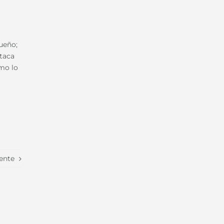
ueño;
staca
omo lo
ente