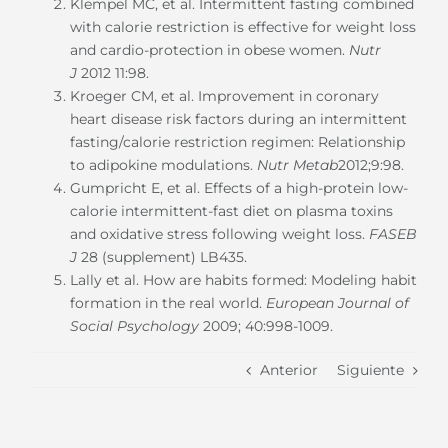
Klempel MC, et al. Intermittent fasting combined
with calorie restriction is effective for weight loss
and cardio-protection in obese women.
Nutr
J
2012 11:98.
Kroeger CM, et al. Improvement in coronary
heart disease risk factors during an intermittent
fasting/calorie restriction regimen: Relationship
to adipokine modulations.
Nutr Metab
2012;9:98.
Gumpricht E, et al. Effects of a high-protein low-
calorie intermittent-fast diet on plasma toxins
and oxidative stress following weight loss.
FASEB
J
28 (supplement) LB435.
Lally et al. How are habits formed: Modeling habit
formation in the real world.
European Journal of
Social Psychology
2009; 40:998-1009.
Anterior
Siguiente