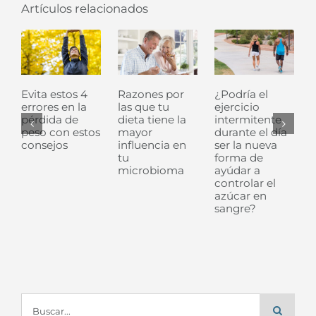
Artículos relacionados
Evita estos 4
Razones por
¿Podría el
errores en la
las que tu
ejercicio
pérdida de
dieta tiene la
intermitente
peso con estos
mayor
durante el día
consejos
influencia en
ser la nueva
u
tu
forma de
microbioma
ayúdar a
controlar el
azúcar en
sangre?
Buscar: